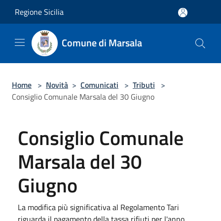
Salta al contenuto principale
Regione Sicilia
Comune di Marsala
Home
>
Novità
>
Comunicati
>
Tributi
>
Consiglio Comunale Marsala del 30 Giugno
Consiglio Comunale
Marsala del 30
Giugno
La modifica più significativa al Regolamento Tari
riguarda il pagamento della tassa rifiuti per l'anno