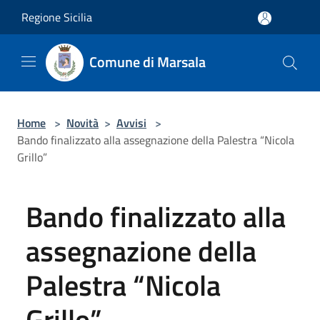
Salta al contenuto principale
Regione Sicilia
Comune di Marsala
Home
>
Novità
>
Avvisi
>
Bando finalizzato alla assegnazione della Palestra “Nicola
Grillo”
Bando finalizzato alla
assegnazione della
Palestra “Nicola
Grillo”