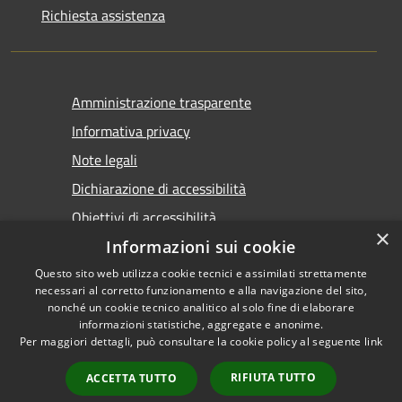
Richiesta assistenza
Amministrazione trasparente
Informativa privacy
Note legali
Dichiarazione di accessibilità
Obiettivi di accessibilità
×
Informazioni sui cookie
Questo sito web utilizza cookie tecnici e assimilati strettamente
necessari al corretto funzionamento e alla navigazione del sito,
nonché un cookie tecnico analitico al solo fine di elaborare
informazioni statistiche, aggregate e anonime.
RSS
Copyright © 2026 • Comune di
Per maggiori dettagli, può consultare la cookie policy al seguente
link
Accessibilità
Marsala • Powered by
Privacy
Municipium
Accesso
•
RIFIUTA TUTTO
ACCETTA TUTTO
Cookie
redazione