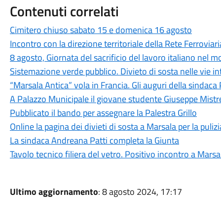
Contenuti correlati
Cimitero chiuso sabato 15 e domenica 16 agosto
Incontro con la direzione territoriale della Rete Ferroviari
8 agosto, Giornata del sacrificio del lavoro italiano nel 
Sistemazione verde pubblico. Divieto di sosta nelle vie i
“Marsala Antica” vola in Francia. Gli auguri della sindaca 
A Palazzo Municipale il giovane studente Giuseppe Mistr
Pubblicato il bando per assegnare la Palestra Grillo
Online la pagina dei divieti di sosta a Marsala per la puliz
La sindaca Andreana Patti completa la Giunta
Tavolo tecnico filiera del vetro. Positivo incontro a Marsa
Ultimo aggiornamento
: 8 agosto 2024, 17:17