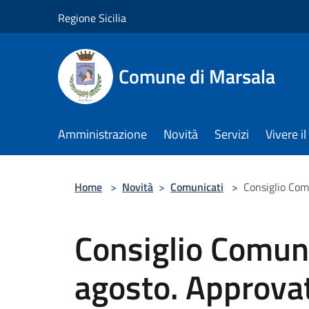
Salta al contenuto principale
Regione Sicilia
Comune di Marsala
Amministrazione
Novità
Servizi
Vivere 
Home
>
Novità
>
Comunicati
>
Consiglio Comu
Consiglio Comuna
agosto. Approvat