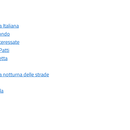
a Italiana
mondo
nteressate
Patti
etta
ia notturna delle strade
la