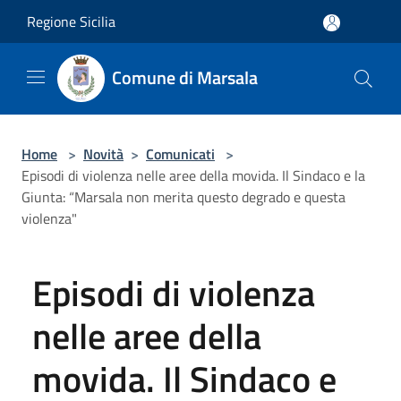
Salta al contenuto principale
Regione Sicilia
Comune di Marsala
Home
>
Novità
>
Comunicati
>
Episodi di violenza nelle aree della movida. Il Sindaco e la
Giunta: “Marsala non merita questo degrado e questa
violenza"
Episodi di violenza
nelle aree della
movida. Il Sindaco e