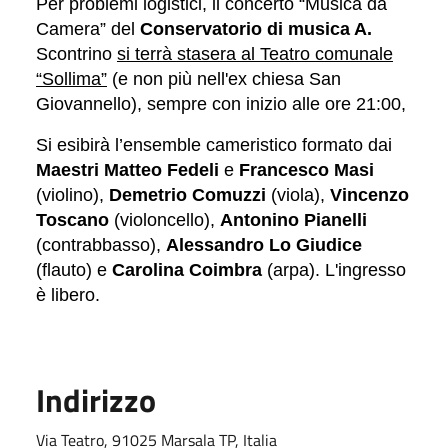
Per problemi logistici, il concerto “Musica da
Camera” del
Conservatorio di musica A.
Scontrino
si terrà stasera al Teatro comunale
“Sollima”
(e non più nell'ex chiesa San
Giovannello), sempre con inizio alle ore 21:00,
Si esibirà l’ensemble cameristico formato dai
Maestri Matteo Fedeli
e
Francesco Masi
(violino),
Demetrio Comuzzi
(viola),
Vincenzo
Toscano
(violoncello),
Antonino Pianelli
(contrabbasso),
Alessandro Lo Giudice
(flauto) e
Carolina Coimbra
(arpa). L'ingresso
è libero.
Indirizzo
Via Teatro, 91025 Marsala TP, Italia