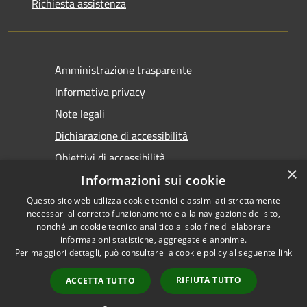
Richiesta assistenza
Amministrazione trasparente
Informativa privacy
Note legali
Dichiarazione di accessibilità
Obiettivi di accessibilità
×
Informazioni sui cookie
Questo sito web utilizza cookie tecnici e assimilati strettamente
necessari al corretto funzionamento e alla navigazione del sito,
nonché un cookie tecnico analitico al solo fine di elaborare
informazioni statistiche, aggregate e anonime.
RSS
Copyright © 2026 • Comune di
Per maggiori dettagli, può consultare la cookie policy al seguente
link
Accessibilità
Marsala • Powered by
Privacy
Municipium
Accesso
•
RIFIUTA TUTTO
ACCETTA TUTTO
Cookie
redazione