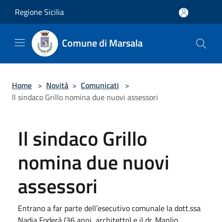
Salta al contenuto principale
Regione Sicilia
Comune di Marsala
Home
>
Novità
>
Comunicati
>
Il sindaco Grillo nomina due nuovi assessori
Il sindaco Grillo
nomina due nuovi
assessori
Entrano a far parte dell’esecutivo comunale la dott.ssa
Nadia Foderà (36 anni, architetto) e il dr. Manlio