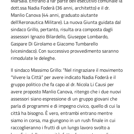
Marsala. Entrano a far parte dell’esecutivo comunale la
dott.ssa Nadia Foderà (36 anni, architetto) e il dr.
Manlio Canova (44 anni, graduato aiutante
dell'Aeronautica Militare). La nuova Giunta guidata dal
sindaco Grillo, pertanto, risulta ora composta dagli
assessori Ignazio Bilardello, Giuseppe Lombardo,
Gaspare Di Girolamo e Giacomo Tumbarello
(vicesindaco). Con successivo provvedimento saranno
rimodulate le deleghe.
Il sindaco Massimo Grillo: “Nel ringraziare il movimento
“Vivere la Città” per avere indicato Nadia Foderà e il
gruppo politico che fa capo al dr. Nicola Li Causi per
avere proposto Manlio Canova, ritengo che i due nuovi
assessori siano espressione di un gruppo giovani che
parla di programmi e di impegno civico, quello di cui la
città ha bisogno. È vero, entrambi entrano mentre
siamo in corsa, ma giungono in un rush finale in cui
raccoglieranno i frutti di un lungo lavoro svolto a