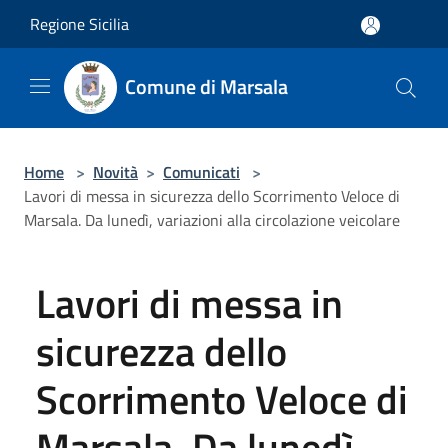
Salta al contenuto principale
Regione Sicilia
Comune di Marsala
Home
>
Novità
>
Comunicati
>
Lavori di messa in sicurezza dello Scorrimento Veloce di
Marsala. Da lunedì, variazioni alla circolazione veicolare
Lavori di messa in
sicurezza dello
Scorrimento Veloce di
Marsala. Da lunedì,