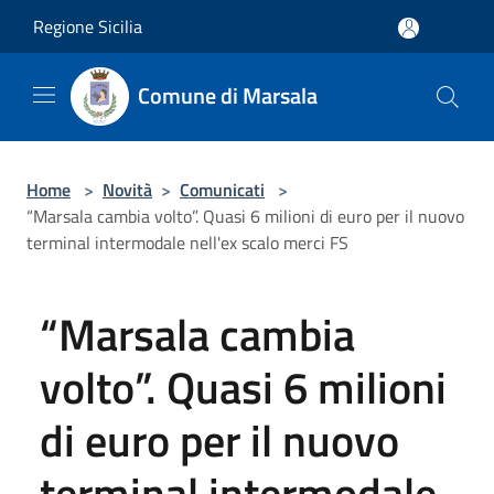
Salta al contenuto principale
Regione Sicilia
Comune di Marsala
Home
>
Novità
>
Comunicati
>
“Marsala cambia volto”. Quasi 6 milioni di euro per il nuovo
terminal intermodale nell'ex scalo merci FS
“Marsala cambia
volto”. Quasi 6 milioni
di euro per il nuovo
terminal intermodale