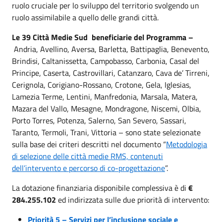
ruolo cruciale per lo sviluppo del territorio svolgendo un
ruolo assimilabile a quello delle grandi città.
Le 39 Città Medie Sud beneficiarie del Programma –
Andria, Avellino, Aversa, Barletta, Battipaglia, Benevento,
Brindisi, Caltanissetta, Campobasso, Carbonia, Casal del
Principe, Caserta, Castrovillari, Catanzaro, Cava de’ Tirreni,
Cerignola, Corigiano-Rossano, Crotone, Gela, Iglesias,
Lamezia Terme, Lentini, Manfredonia, Marsala, Matera,
Mazara del Vallo, Mesagne, Mondragone, Niscemi, Olbia,
Porto Torres, Potenza, Salerno, San Severo, Sassari,
Taranto, Termoli, Trani, Vittoria – sono state selezionate
sulla base dei criteri descritti nel documento “
Metodologia
di selezione delle città medie RMS, contenuti
dell’intervento e percorso di co-progettazione
”.
La dotazione finanziaria disponibile complessiva è di
€
284.255.102
ed indirizzata sulle due priorità di intervento:
Priorità 5 – Servizi per l’inclusione sociale e