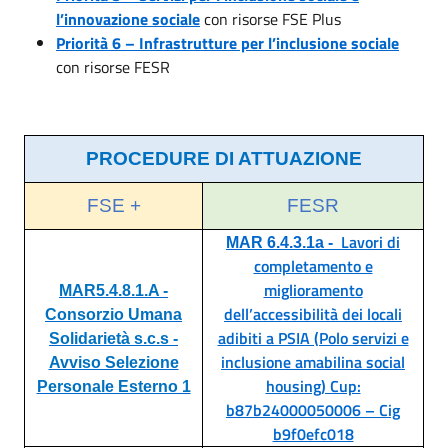
l’innovazione sociale
con risorse FSE Plus
Priorità 6 – Infrastrutture per l’inclusione sociale
con risorse FESR
PROCEDURE DI ATTUAZIONE
FSE +
FESR
Lavori di
MAR 6.4.3.1a -
completamento e
miglioramento
MAR5.4.8.1.A -
dell’accessibilità dei locali
Consorzio Umana
adibiti a PSIA (Polo servizi e
Solidarietà s.c.s -
inclusione amabilina social
Avviso Selezione
housing) Cup:
Personale Esterno 1
b87b24000050006 – Cig
b9f0efc018