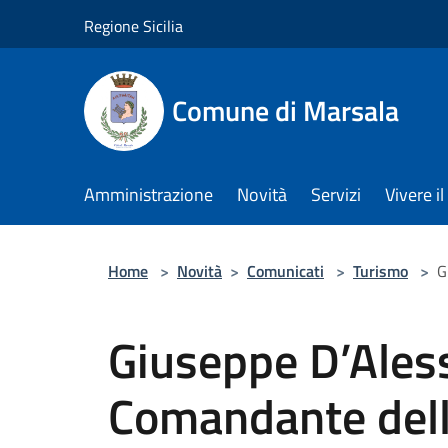
Salta al contenuto principale
Regione Sicilia
Comune di Marsala
Amministrazione
Novità
Servizi
Vivere 
Home
>
Novità
>
Comunicati
>
Turismo
>
G
Giuseppe D’Aless
Comandante dell