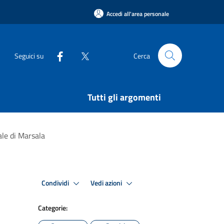
Accedi all'area personale
Seguici su
Cerca
Tutti gli argomenti
le di Marsala
Condividi
Vedi azioni
Categorie: