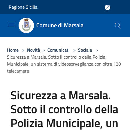
Salta al contenuto principale
Regione Sicilia
Comune di Marsala
Home
>
Novità
>
Comunicati
>
Sociale
>
Sicurezza a Marsala. Sotto il controllo della Polizia
Municipale, un sistema di videosorveglianza con oltre 120
telecamere
Sicurezza a Marsala.
Sotto il controllo della
Polizia Municipale, un