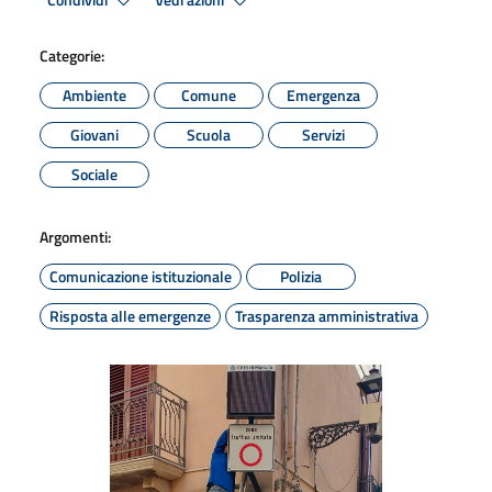
Condividi
Vedi azioni
Categorie:
Ambiente
Comune
Emergenza
Giovani
Scuola
Servizi
Sociale
Argomenti:
Comunicazione istituzionale
Polizia
Risposta alle emergenze
Trasparenza amministrativa