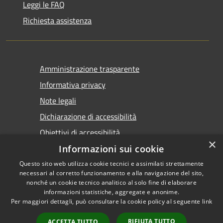
Leggi le FAQ
Richiesta assistenza
Amministrazione trasparente
Informativa privacy
Note legali
Dichiarazione di accessibilità
Obiettivi di accessibilità
×
Informazioni sui cookie
Questo sito web utilizza cookie tecnici e assimilati strettamente
necessari al corretto funzionamento e alla navigazione del sito,
nonché un cookie tecnico analitico al solo fine di elaborare
informazioni statistiche, aggregate e anonime.
RSS
Copyright © 2026 • Comune di
Per maggiori dettagli, può consultare la cookie policy al seguente
link
Accessibilità
Marsala • Powered by
Privacy
Municipium
Accesso
•
RIFIUTA TUTTO
ACCETTA TUTTO