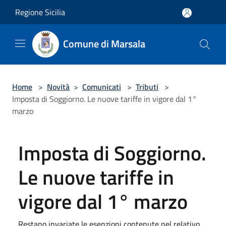
Salta al contenuto principale
Regione Sicilia
Comune di Marsala
Home
>
Novità
>
Comunicati
>
Tributi
>
Imposta di Soggiorno. Le nuove tariffe in vigore dal 1°
marzo
Imposta di Soggiorno.
Le nuove tariffe in
vigore dal 1° marzo
Restano invariate le esenzioni contenute nel relativo