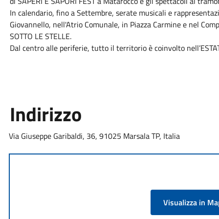
di SAPERI E SAPORI FEST a Matarocco e gli spettacoli al tramo
In calendario, fino a Settembre, serate musicali e rappresentaz
Giovannello, nell'Atrio Comunale, in Piazza Carmine e nel Compl
SOTTO LE STELLE.
Dal centro alle periferie, tutto il territorio è coinvolto nell’
Indirizzo
Via Giuseppe Garibaldi, 36, 91025 Marsala TP, Italia
Visualizza in M