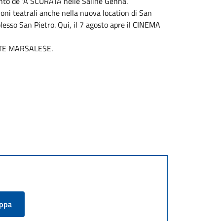
nto de ‘A SCURATA nelle Saline Genna.
ioni teatrali anche nella nuova location di San
esso San Pietro. Qui, il 7 agosto apre il CINEMA
ESTATE MARSALESE.
appa