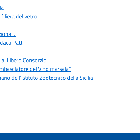
la
iliera del vetro
ionali.
ndaca Patti
e al Libero Consorzio
Ambasciatore del Vino marsala”
rio dell’Istituto Zootecnico della Sicilia