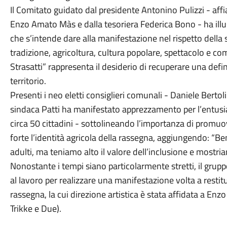
Il Comitato guidato dal presidente Antonino Pulizzi - affi
Enzo Amato Màs e dalla tesoriera Federica Bono - ha illus
che s’intende dare alla manifestazione nel rispetto della s
tradizione, agricoltura, cultura popolare, spettacolo e c
Strasatti” rappresenta il desiderio di recuperare una def
territorio.
Presenti i neo eletti consiglieri comunali - Daniele Berto
sindaca Patti ha manifestato apprezzamento per l’entusia
circa 50 cittadini - sottolineando l’importanza di promuove
forte l’identità agricola della rassegna, aggiungendo: “Be
adulti, ma teniamo alto il valore dell’inclusione e mostri
Nonostante i tempi siano particolarmente stretti, il grup
al lavoro per realizzare una manifestazione volta a restitui
rassegna, la cui direzione artistica è stata affidata a En
Trikke e Due).