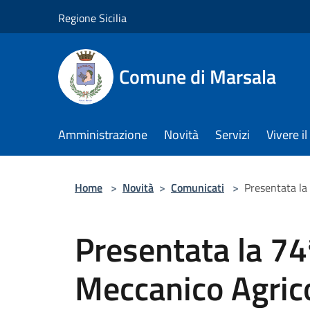
Salta al contenuto principale
Regione Sicilia
Comune di Marsala
Amministrazione
Novità
Servizi
Vivere 
Home
>
Novità
>
Comunicati
>
Presentata la
Presentata la 7
Meccanico Agrico