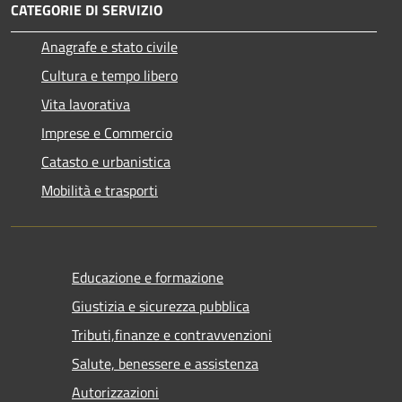
CATEGORIE DI SERVIZIO
Anagrafe e stato civile
Cultura e tempo libero
Vita lavorativa
Imprese e Commercio
Catasto e urbanistica
Mobilità e trasporti
×
Informazioni sui cookie
Questo sito web utilizza cookie tecnici e assimilati strettamente
necessari al corretto funzionamento e alla navigazione del sito,
nonché un cookie tecnico analitico al solo fine di elaborare
Educazione e formazione
informazioni statistiche, aggregate e anonime.
Per maggiori dettagli, può consultare la cookie policy al seguente
link
Giustizia e sicurezza pubblica
Tributi,finanze e contravvenzioni
RIFIUTA TUTTO
ACCETTA TUTTO
Salute, benessere e assistenza
MOSTRA DETTAGLI
Autorizzazioni