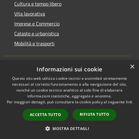
Cultura e tempo libero
Vita lavorativa
Imprese e Commercio
Catasto e urbanistica
Mobilità e trasporti
×
Informazioni sui cookie
Educazione e formazione
Questo sito web utilizza cookie tecnici e assimilati strettamente
Giustizia e sicurezza pubblica
necessari al corretto funzionamento e alla navigazione del sito,
nonché un cookie tecnico analitico al solo fine di elaborare
Tributi,finanze e contravvenzioni
informazioni statistiche, aggregate e anonime.
Per maggiori dettagli, può consultare la cookie policy al seguente
link
Salute, benessere e assistenza
Autorizzazioni
RIFIUTA TUTTO
ACCETTA TUTTO
MOSTRA DETTAGLI
NOVITÀ