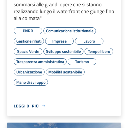
sommarsi alle grandi opere che si stanno
realizzando lungo il waterfront che giunge fino
alla colmata"
PNRR
Comunicazione istituzionale
Gestione rifiuti
Imprese
Lavoro
Spazio Verde
Sviluppo sostenibile
Tempo libero
Trasparenza amministrativa
Turismo
Urbanizzazione
Mobilità sostenibile
Piano di sviluppo
LEGGI DI PIÙ