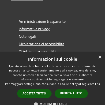
Amministrazione trasparente
Informativa privacy
Note legali
Dichiarazione di accessibilità
Obiettivi di accessibilità
×
Informazioni sui cookie
Questo sito web utilizza cookie tecnici e assimilati strettamente
necessari al corretto funzionamento e alla navigazione del sito,
nonché un cookie tecnico analitico al solo fine di elaborare
informazioni statistiche, aggregate e anonime.
RSS
Copyright © 2026 • Comune di
Per maggiori dettagli, può consultare la cookie policy al seguente
link
Accessibilità
Marsala • Powered by
Privacy
Municipium
Accesso
•
RIFIUTA TUTTO
ACCETTA TUTTO
Cookie
redazione
Mappa del sito
MOSTRA DETTAGLI